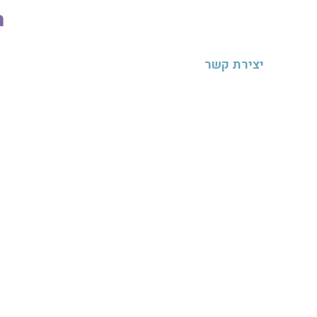
ת
יצירת קשר
טלפונים להזמנות:
נפתלי
050-7144419
שירלי
054-3307261
מייל:
nedudim10@gmail.com