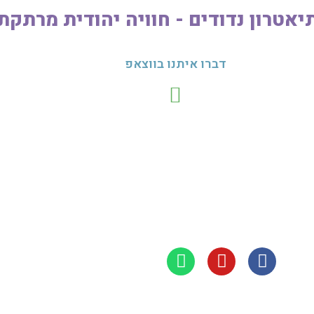
יאטרון נדודים - חוויה יהודית מרתקת
דברו איתנו בווצאפ
בית
חגים
מדינ
הצהר
בניית אתר :
אלעד אתרים חכמים