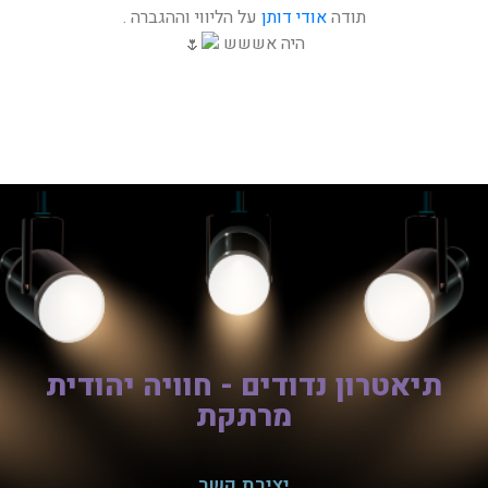
תודה
אודי דותן
על הליווי וההגברה .
היה אששש
תיאטרון נדודים - חוויה יהודית
מרתקת
יצירת קשר