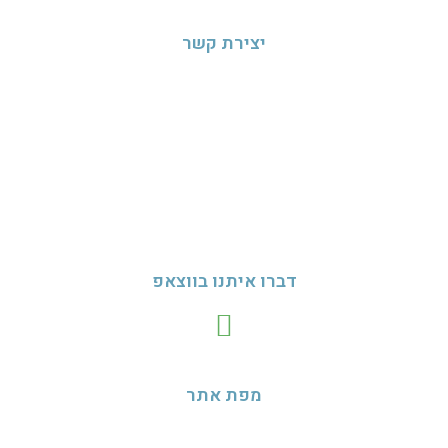
יצירת קשר
טלפונים להזמנות:
נפתלי
050-7144419
שירלי
054-3307261
מייל:
nedudim10@gmail.com
דברו איתנו בווצאפ
מפת אתר
בית