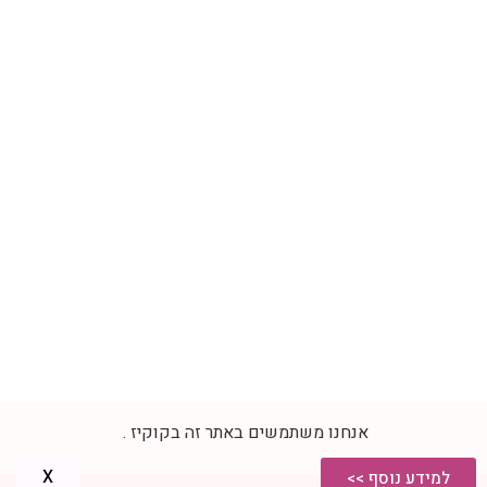
חגים
מדיניות פרטיות
הצהרת נגישות
וידאו
המלצות
רפרטואר
צור קשר
אנחנו משתמשים באתר זה בקוקיז .
צרו קשר
X
למידע נוסף >>