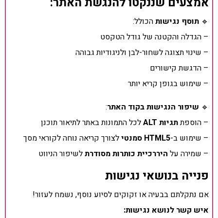
אמצעים שננקטו להנגשת האתר:
🔹
תוסף נגישות
הכולל:
– הגדלה והקטנה של גודל הטקסט
– שינוי תצוגה לשחור-לבן ולניגודיות גבוהה
– הדגשת קישורים
– שימוש בגופן קריא יותר
🔹
שיפור הנגישות בקוד האתר
:
– הוספת
תגיות ALT
לכל התמונות באתר לתיאור תוכנן
– שימוש ב-
HTML5 סמנטי
לצורך קריאה נוחה לקוראי מסך
– שמירה על
היררכיית כותרות מסודרת
לשיפור הניווט
פנייה בנושאי נגישות
אם נתקלתם בבעיה או זקוקים לסיוע נוסף, נשמח לעזור!
איש קשר לנושא נגישות: