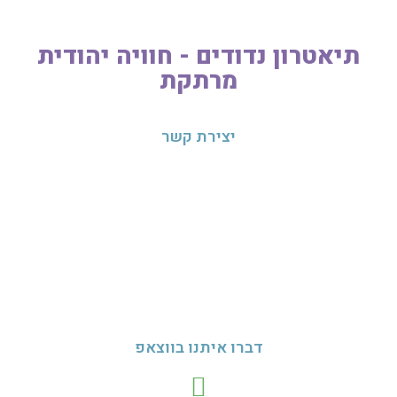
תיאטרון נדודים - חוויה יהודית
מרתקת
יצירת קשר
טלפונים להזמנות:
נפתלי
050-7144419
שירלי
054-3307261
מייל:
nedudim10@gmail.com
דברו איתנו בווצאפ