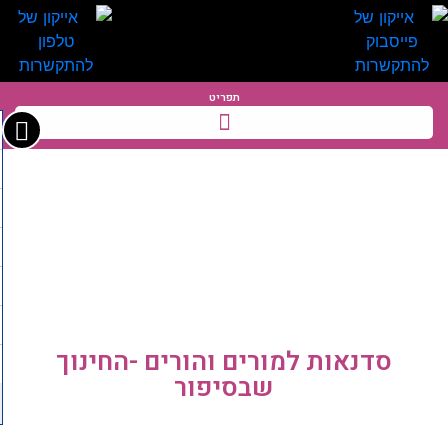
תפריט
הצגות ופעילויות
סדנאות למורים והורים -החינוך
שבסיפור