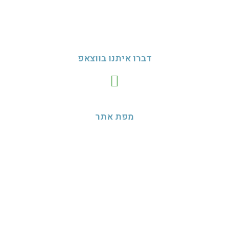
שירלי
054-3307261
מייל:
nedudim10@gmail.com
דברו איתנו בווצאפ
מפת אתר
בית
חגים
מדיניות פרטיות
הצהרת נגישות