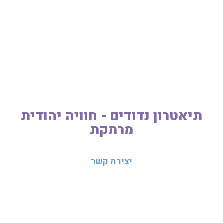
תיאטרון נדודים - חוויה יהודית
מרתקת
יצירת קשר
טלפונים להזמנות:
נפתלי
050-7144419